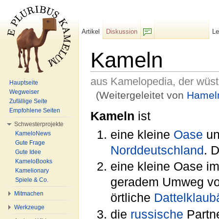
Artikel
Diskussion
L
F/b
Kameln
aus Kamelopedia, der wüs
Hauptseite
Wegweiser
(Weitergeleitet von
Hamel
Zufällige Seite
Wechseln zu:
Navigation
,
Suche
Empfohlene Seiten
Kameln
ist
Schwesterprojekte
eine kleine
Oase
un
KameloNews
Gute Frage
Norddeutschland
. 
Gute Idee
KameloBooks
eine kleine Oase im
Kamelionary
geradem Umweg vo
Spiele & Co.
Mitmachen
örtliche
Dattelklaub
Werkzeuge
die
russische
Partne