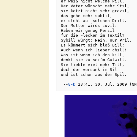
er weiß nicht welche Pill.

Der Vater wünscht mehr Stil,

sie kotzt nicht sehr grazil,

das gehe mehr subtil, 

er steht auf solchen Drill.

Der Mutter wirds zuvil:

Haben wir genug Persil 

für die Flecken im Textil? 

Sybill würgt: Nein, nur Pril. 

Es kümmert sich bloß Bill:

Auch wenn ich lieber chill!

Was ist wenn ich den kill,

denkt sie zu sei’m Gutwill.

Sie liebte viel mehr Till, 

doch der versank im Sil 

und ist schon aus dem Spil.
 --
8-D