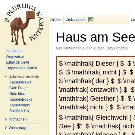
Artikel
Diskussion
L
F/b
Haus am Se
aus Kamelopedia, der wüsten Enzyklopädie
Hauptseite
Wechseln zu:
Navigation
,
Suche
Wegweiser
$ \mathfrak{ Dieser } $
$ 
Zufällige Seite
Empfohlene Seiten
$
$ \mathfrak{ nicht } $
$
Schwesterprojekte
$ \mathfrak{ der } $
$ \ma
KameloNews
\mathfrak{ entzweith } $
$
Gute Frage
Gute Idee
\mathfrak{ Geisther } $
,
$ 
KameloBooks
Kamelionary
\mathfrak{ nicht } $
$ \mat
Spiele & Co.
$ \mathfrak{ Gleichwohl } 
Mitmachen
See } $
“
$ \mathfrak{ nicht
Werkzeuge
$ \mathfrak{ kriegen } $
-
$