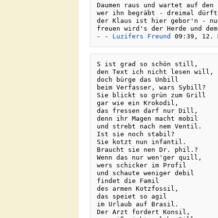
Daumen raus und wartet auf den 
wer ihn begräbt - dreimal dürft
der Klaus ist hier gebor'n - nu
freuen wird's der Herde und dem
- - 
Luzifers Freund
S ist grad so schön still, 

den Text ich nicht lesen will, 

doch bürge das Unbill 

beim Verfasser, wars Sybill? 

Sie blickt so grün zum Grill 

gar wie ein Krokodil, 

das fressen darf nur Dill, 

denn ihr Magen macht mobil 

und strebt nach nem Ventil. 

Ist sie noch stabil?

Sie kotzt nun infantil.

Braucht sie nen Dr. phil.?

Wenn das nur wen'ger quill, 

wers schicker im Profil 

und schaute weniger debil 

findet die Famil 

des armen Kotzfossil, 

das speiet so agil 

im Urlaub auf Brasil. 

Der Arzt fordert Konsil,
