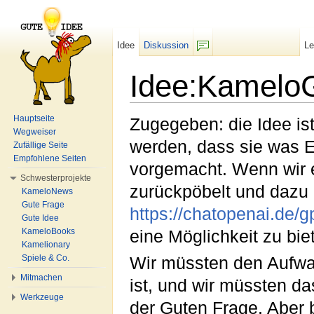
Idee
Diskussion
L
F/b
Idee:Kamelo
Wechseln zu:
Navigation
,
Suche
Hauptseite
Zugegeben: die Idee ist
Wegweiser
werden, dass sie was E
Zufällige Seite
Empfohlene Seiten
vorgemacht. Wenn wir e
Schwesterprojekte
zurückpöbelt und dazu 
KameloNews
Gute Frage
https://chatopenai.de/g
Gute Idee
KameloBooks
eine Möglichkeit zu bie
Kamelionary
Spiele & Co.
Wir müssten den Aufwa
Mitmachen
ist, und wir müssten d
Werkzeuge
der Guten Frage. Aber 