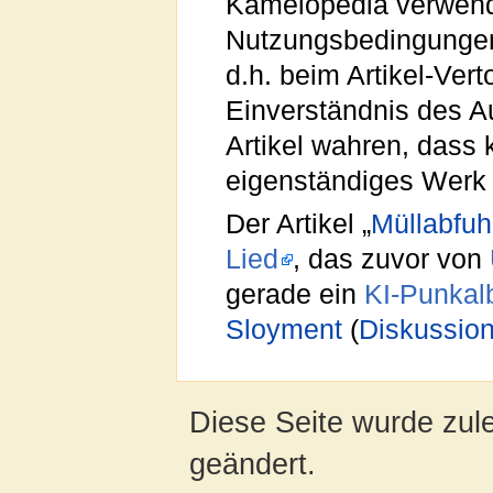
Kamelopedia verwend
Nutzungsbedingungen
d.h. beim Artikel-Ve
Einverständnis des A
Artikel wahren, dass 
eigenständiges Werk 
Der Artikel „
Müllabfuh
Lied
, das zuvor von
gerade ein
KI-Punka
Sloyment
(
Diskussio
Diese Seite wurde zul
geändert.