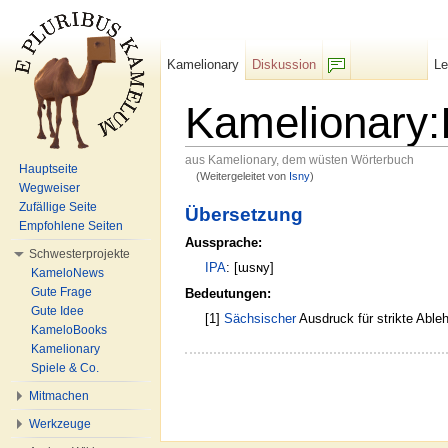
Kamelionary
Diskussion
L
F/b
Kamelionary:
aus Kamelionary, dem wüsten Wörterbuch
Hauptseite
(Weitergeleitet von
Isny
)
Wechseln zu:
Navigation
,
Suche
Wegweiser
Zufällige Seite
Übersetzung
Empfohlene Seiten
Aussprache:
Schwesterprojekte
IPA
: [ɯsɴy]
KameloNews
Gute Frage
Bedeutungen:
Gute Idee
[1]
Sächsischer
Ausdruck für strikte Able
KameloBooks
Kamelionary
Spiele & Co.
Mitmachen
Werkzeuge