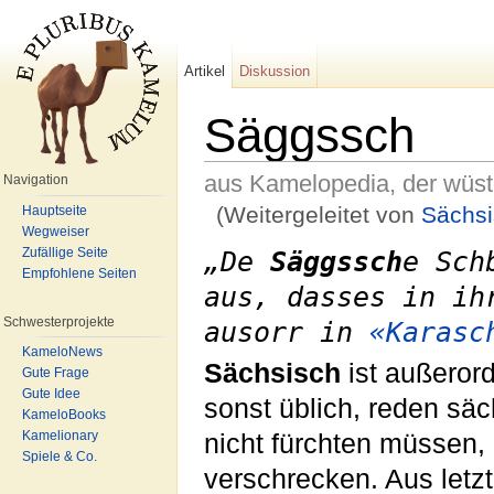
Artikel
Diskussion
Säggssch
aus Kamelopedia, der wüs
Navigation
(Weitergeleitet von
Sächsi
Hauptseite
Wegweiser
Wechseln zu:
Navigation
,
Suche
Zufällige Seite
„De
Säggssch
e Sch
Empfohlene Seiten
aus, dasses in ih
Schwesterprojekte
ausorr in
«Karasc
KameloNews
Sächsisch
ist außerord
Gute Frage
Gute Idee
sonst üblich, reden säc
KameloBooks
Kamelionary
nicht fürchten müssen,
Spiele & Co.
verschrecken. Aus let