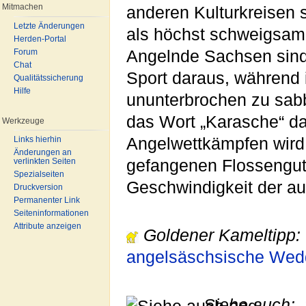
Mitmachen
anderen Kulturkreisen 
Letzte Änderungen
als höchst schweigsam
Herden-Portal
Angelnde Sachsen sind
Forum
Chat
Sport daraus, während 
Qualitätssicherung
Hilfe
ununterbrochen zu sabb
das Wort „Karasche“ d
Werkzeuge
Angelwettkämpfen wird 
Links hierhin
Änderungen an
gefangenen Flossengut
verlinkten Seiten
Spezialseiten
Geschwindigkeit der a
Druckversion
Permanenter Link
Seiteninformationen
Attribute anzeigen
Goldener Kameltipp:
angelsäschsische Wedd
Siehe auch: