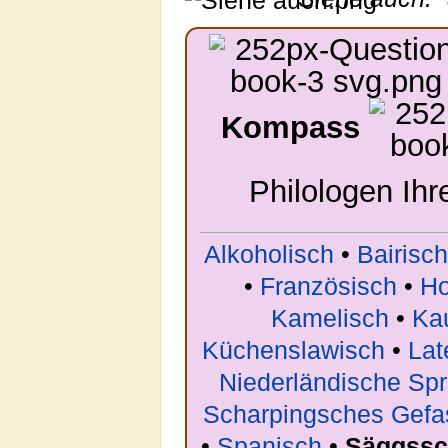
Kompass
Philologen Ih
Alkoholisch
•
Bairisch
•
Französisch
•
Ho
Kamelisch
•
Ka
Küchenslawisch
•
Lat
Niederländische Sp
Scharpingsches Gefa
•
Spanisch
•
Säggss