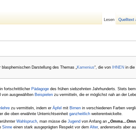
Lesen
Quelltext
der blasphemischen Darstellung des Themas „
Kamenius
“, die von
IHNEN
in die
n fortschrittlicher
Pädagoge
des frühen siebzehnten Jahrhunderts. Stets bemü
 von ausgewählten
Beispielen
zu vermitteln, die er möglichst nah an der Leb
lehre
zu vermitteln, indem er
Äpfel
mit
Birnen
in verschiedenen Farben vergl
r die oben erwähnte Unterrichtseinheit
ganzheitlich
weiterentwickelte.
berühmter
Wahl
spruch
, man müsse die
Jugend
von Anfang an
„Omma…Omnib
en
Sinne
einen stark ausgeprägten Respekt vor dem
Alter
, andererseits aber a