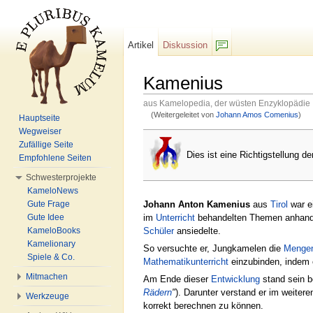
Artikel
Diskussion
F/b
Kamenius
aus Kamelopedia, der wüsten Enzyklopädie
(Weitergeleitet von
Johann Amos Comenius
)
Hauptseite
Wechseln zu:
Navigation
,
Suche
Wegweiser
Zufällige Seite
Dies ist eine Richtigstellung 
Empfohlene Seiten
Schwesterprojekte
KameloNews
Johann Anton Kamenius
aus
Tirol
war ei
Gute Frage
im
Unterricht
behandelten Themen anhand
Gute Idee
Schüler
ansiedelte.
KameloBooks
Kamelionary
So versuchte er, Jungkamelen die
Mengen
Spiele & Co.
Mathematikunterricht
einzubinden, indem e
Mitmachen
Am Ende dieser
Entwicklung
stand sein 
Rädern
"
). Darunter verstand er im weiter
Werkzeuge
korrekt berechnen zu können.