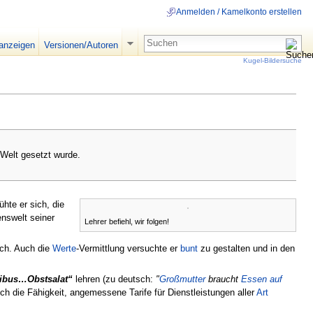
Anmelden / Kamelkonto erstellen
 anzeigen
Versionen/Autoren
Kugel-Bildersuche
 Welt gesetzt wurde.
hte er sich, die
enswelt seiner
Lehrer befiehl, wir folgen!
ich. Auch die
Werte
-Vermittlung versuchte er
bunt
zu gestalten und in den
us…Obstsalat“
lehren (zu deutsch:
"
Großmutter
braucht
Essen auf
uch die Fähigkeit, angemessene Tarife für Dienstleistungen aller
Art