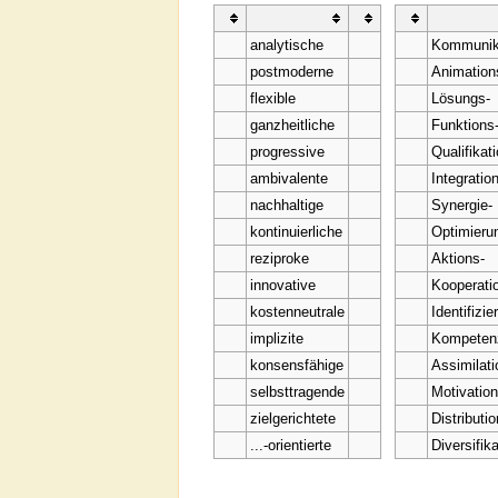
analytische
Kommunik
postmoderne
Animation
flexible
Lösungs-
ganzheitliche
Funktions
progressive
Qualifikat
ambivalente
Integratio
nachhaltige
Synergie-
kontinuierliche
Optimieru
reziproke
Aktions-
innovative
Kooperati
kostenneutrale
Identifizie
implizite
Kompeten
konsensfähige
Assimilati
selbsttragende
Motivation
zielgerichtete
Distributio
...-orientierte
Diversifika