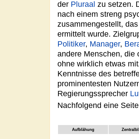
der
Pluraal
zu setzen. D
nach einem streng psyc
zusammengestellt, das 
ermittelt wurde. Zielg
Politiker
,
Manager
,
Bera
andere Menschen, die o
ohne wirklich etwas mi
Kenntnisse des betref
prominentesten Nutzer
Regierungssprecher
Lu
Nachfolgend eine Seite
Aufblähung
Zentralb