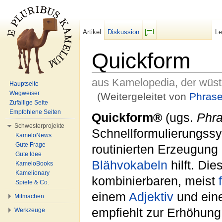
Artikel
Diskussion
L
F/b
Quickform
aus Kamelopedia, der wüs
Hauptseite
Wegweiser
(Weitergeleitet von
Phras
Zufällige Seite
Wechseln zu:
Navigation
,
Suche
Empfohlene Seiten
Quickform®
(ugs.
Phr
Schwesterprojekte
Schnellformulierungssy
KameloNews
Gute Frage
routinierten Erzeugung 
Gute Idee
Blähvokabeln
hilft. Di
KameloBooks
Kamelionary
kombinierbaren, meist
Spiele & Co.
einem
Adjektiv
und ei
Mitmachen
empfiehlt zur Erhöhun
Werkzeuge