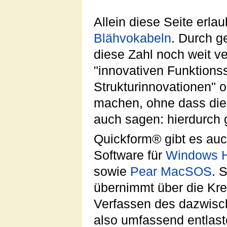
Allein diese Seite erla
Blähvokabeln
. Durch g
diese Zahl noch weit v
"innovativen Funktions
Strukturinnovationen" o
machen, ohne dass die V
auch sagen: hierdurch
Quickform® gibt es auc
Software für
Windows H
sowie
Pear MacSOS
. 
übernimmt über die Kre
Verfassen des dazwisch
also umfassend entlas