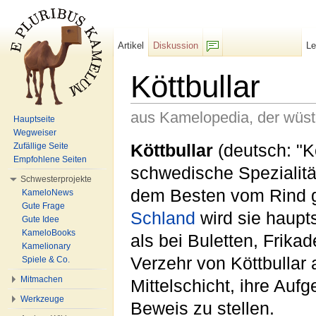
Artikel
Diskussion
L
F/b
Köttbullar
aus Kamelopedia, der wüs
Hauptseite
Wegweiser
Wechseln zu:
Navigation
,
Suche
Köttbullar
(deutsch: "Ko
Zufällige Seite
Empfohlene Seiten
schwedische Spezialität,
Schwesterprojekte
dem Besten vom Rind g
KameloNews
Gute Frage
Schland
wird sie haupt
Gute Idee
KameloBooks
als bei Buletten, Frika
Kamelionary
Verzehr von Köttbullar 
Spiele & Co.
Mitmachen
Mittelschicht, ihre Auf
Werkzeuge
Beweis zu stellen.