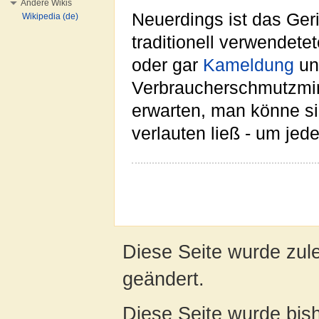
Andere Wikis
Neuerdings ist das Ger
Wikipedia (de)
traditionell verwendet
oder gar
Kameldung
un
Verbraucherschmutzmin
erwarten, man könne sic
verlauten ließ - um jed
Diese Seite wurde zul
geändert.
Diese Seite wurde bis