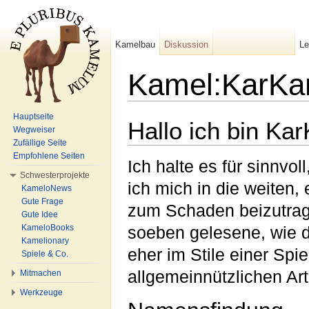
Kamelbau
Diskussion
L
Kamel:KarKa
Wechseln zu:
Navigation
,
Suche
Hauptseite
Hallo ich bin Ka
Wegweiser
Zufällige Seite
Empfohlene Seiten
Ich halte es für sinnvo
Schwesterprojekte
ich mich in die weiten
KameloNews
Gute Frage
zum Schaden beizutrage
Gute Idee
KameloBooks
soeben gelesene, wie d
Kamelionary
eher im Stile einer Spi
Spiele & Co.
allgemeinnützlichen Art
Mitmachen
Werkzeuge