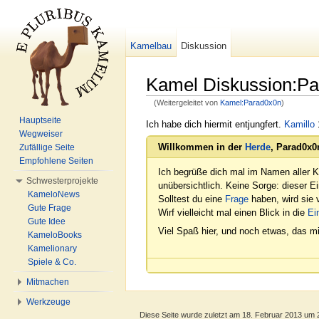
Kamelbau
Diskussion
Kamel Diskussion:P
(Weitergeleitet von
Kamel:Parad0x0n
)
Wechseln zu:
Navigation
,
Suche
Hauptseite
Ich habe dich hiermit entjungfert.
Kamillo
Wegweiser
Willkommen in der
Herde
, Parad0x0
Zufällige Seite
Empfohlene Seiten
Ich begrüße dich mal im Namen aller K
Schwesterprojekte
unübersichtlich. Keine Sorge: dieser E
KameloNews
Solltest du eine
Frage
haben, wird sie v
Gute Frage
Wirf vielleicht mal einen Blick in die
Ei
Gute Idee
Viel Spaß hier, und noch etwas, das mi
KameloBooks
Kamelionary
Spiele & Co.
Mitmachen
Werkzeuge
Diese Seite wurde zuletzt am 18. Februar 2013 um 