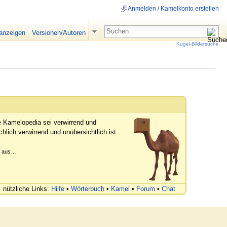
Anmelden / Kamelkonto erstellen
 anzeigen
Versionen/Autoren
Kugel-Bildersuche
e Kamelopedia sei verwirrend und
hlich verwirrend und unübersichtlich ist.
er aus…
nützliche Links:
Hilfe
•
Wörterbuch
•
Kamel
•
Forum
•
Chat