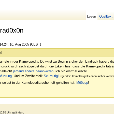
Lesen
Quelltext
arad0x0n
14:24, 10. Aug 2005 (CEST)
n!
amele in der Kamelopedia. Du wirst zu Beginn sicher den Eindruck haben, di
indruck wird rasch abgelöst durch die Erkenntnis, dass die Kamelopedia tatsäc
ielleicht
jemand anders beantworten
, ich bin erstmal wech!
nführung
. Und im Zweifelsfall:
Sei mutig!
Irgendein Kamel bügelt's dann sicher wied
r selbst in der Kamelopedia schon oft geholfen hat:
Mööepp
!
20:58 Uhr geändert.