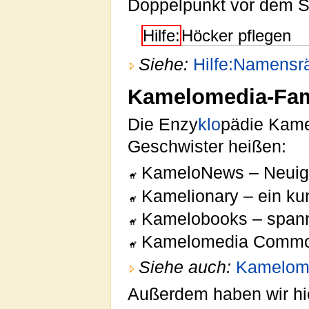
Doppelpunkt vor dem Se
Hilfe:
Höcker pflegen
Siehe:
Hilfe:Namens
Kamelomedia-Fam
Die Enzy
klo
pädie Kamel
Geschwister heißen:
KameloNews – Neuig
Kamelionary – ein ku
Kamelobooks – span
Kamelomedia Common
Siehe auch:
Kamelome
Außerdem haben wir hie