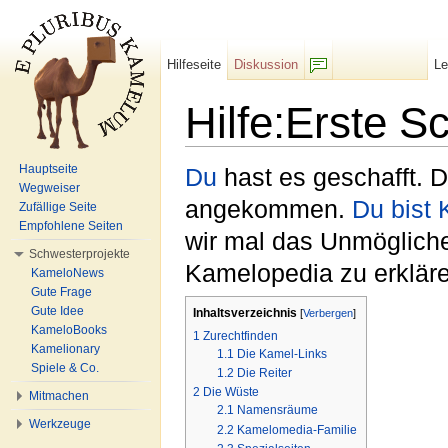
Hilfeseite
Diskussion
L
F/b
Hilfe:Erste Sc
Wechseln zu:
Navigation
,
Suche
Hauptseite
Du
hast es geschafft. D
Wegweiser
angekommen.
Du bist
Zufällige Seite
Empfohlene Seiten
wir mal das Unmögliche
Schwesterprojekte
Kamelopedia zu erklär
KameloNews
Gute Frage
Gute Idee
Inhaltsverzeichnis
[
Verbergen
]
KameloBooks
1
Zurechtfinden
Kamelionary
1.1
Die Kamel-Links
Spiele & Co.
1.2
Die Reiter
2
Die Wüste
Mitmachen
2.1
Namensräume
Werkzeuge
2.2
Kamelomedia-Familie