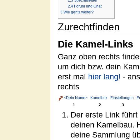
2.3
Spezialseiten
2.4
Forum und Chat
3
Wie gehts weiter?
Zurechtfinden
Die Kamel-Links
Ganz oben rechts findes
um dich bzw. dein Kam
erst mal
hier lang!
- ans
rechts
<Dein Name>
Kamelbox
Einstellungen
E
1
2
3
Der erste Link führt
deinen Kamelbau. Hi
deine Sammlung übe