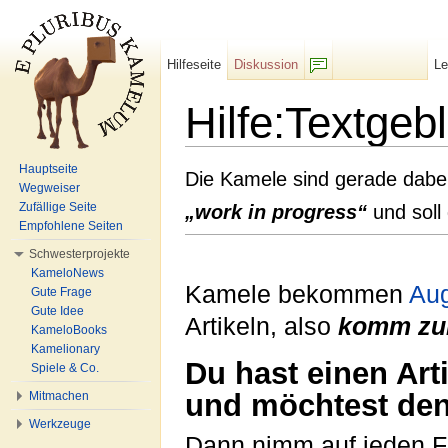
Hilfeseite
Diskussion
L
F/b
Hilfe:Textgeb
Wechseln zu:
Navigation
,
Suche
Hauptseite
Die Kamele sind gerade dabei
Wegweiser
Zufällige Seite
„work in progress“
und soll 
Empfohlene Seiten
Schwesterprojekte
KameloNews
Kamele bekommen
Au
Gute Frage
Gute Idee
Artikeln, also
komm zu
KameloBooks
Kamelionary
Du hast einen Art
Spiele & Co.
und möchtest den
Mitmachen
Werkzeuge
Dann nimm auf jeden Fa