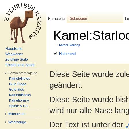
Kamelbau
Diskussion
L
Kamel:Starlo
<
Kamel:Starloop
Wechseln zu:
Navigation
,
Suche
Hauptseite
Halbmond
Wegweiser
Zufällige Seite
Empfohlene Seiten
Diese Seite wurde zul
Schwesterprojekte
KameloNews
geändert.
Gute Frage
Gute Idee
KameloBooks
Diese Seite wurde bis
Kamelionary
Spiele & Co.
wird nur alle Nase lang 
Mitmachen
Der Text ist unter der
Werkzeuge