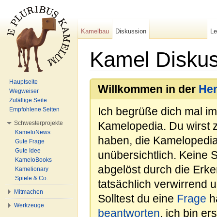
Kamelbau
Diskussion
L
Kamel Disku
Wechseln zu:
Navigation
,
Suche
Hauptseite
Willkommen in der
He
Wegweiser
Zufällige Seite
Ich begrüße dich mal i
Empfohlene Seiten
Schwesterprojekte
Kamelopedia. Du wirst 
KameloNews
haben, die Kamelopedia
Gute Frage
Gute Idee
unübersichtlich. Keine 
KameloBooks
abgelöst durch die Erk
Kamelionary
Spiele & Co.
tatsächlich verwirrend u
Mitmachen
Solltest du eine
Frage
ha
Werkzeuge
beantworten
, ich bin e