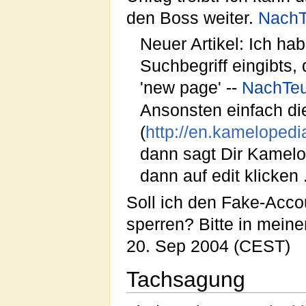
den Boss weiter.
NachT
Neuer Artikel: Ich h
Suchbegriff eingibts,
'new page' --
NachTeu
Ansonsten einfach di
(
http://en.kameloped
dann sagt Dir Kamelop
dann auf edit klicken 
Soll ich den Fake-Acco
sperren? Bitte in mein
20. Sep 2004 (CEST)
Tachsagung