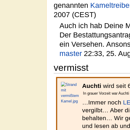
genannten
Kameltreibe
2007 (CEST)
Auch ich hab Deine M
Der Bestattungsantra
ein Versehen. Anson
master
22:33, 25. Au
vermisst
Auchti
wird seit
In grauer Vorzeit war Aucht
…Immer noch
L
vergilbt… Aber d
behalten… Wir ge
und lesen ab un