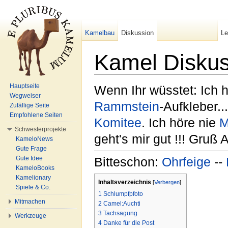
Kamelbau
Diskussion
L
Kamel Diskus
Wechseln zu:
Navigation
,
Suche
Hauptseite
Wenn Ihr wüsstet: Ich
Wegweiser
Rammstein
-Aufkleber..
Zufällige Seite
Empfohlene Seiten
Komitee
. Ich höre nie
M
Schwesterprojekte
geht's mir gut !!! Gruß A
KameloNews
Gute Frage
Gute Idee
Bitteschon:
Ohrfeige
--
KameloBooks
Kamelionary
Inhaltsverzeichnis
[
Verbergen
]
Spiele & Co.
1
Schlumpfpfoto
Mitmachen
2
Camel:Auchti
3
Tachsagung
Werkzeuge
4
Danke für die Post