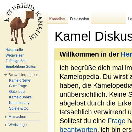
Kamelbau
Diskussion
L
Kamel Diskus
Wechseln zu:
Navigation
,
Suche
Hauptseite
Willkommen in der
He
Wegweiser
Zufällige Seite
Ich begrüße dich mal i
Empfohlene Seiten
Schwesterprojekte
Kamelopedia. Du wirst 
KameloNews
haben, die Kamelopedia
Gute Frage
Gute Idee
unübersichtlich. Keine 
KameloBooks
abgelöst durch die Erk
Kamelionary
Spiele & Co.
tatsächlich verwirrend u
Mitmachen
Solltest du eine
Frage
ha
Werkzeuge
beantworten
, ich bin e