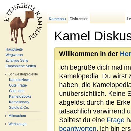
Kamelbau
Diskussion
L
Kamel Disku
Wechseln zu:
Navigation
,
Suche
Hauptseite
Willkommen in der
He
Wegweiser
Zufällige Seite
Ich begrüße dich mal i
Empfohlene Seiten
Schwesterprojekte
Kamelopedia. Du wirst 
KameloNews
haben, die Kamelopedia
Gute Frage
Gute Idee
unübersichtlich. Keine 
KameloBooks
abgelöst durch die Erk
Kamelionary
Spiele & Co.
tatsächlich verwirrend u
Mitmachen
Solltest du eine
Frage
ha
Werkzeuge
beantworten
, ich bin e