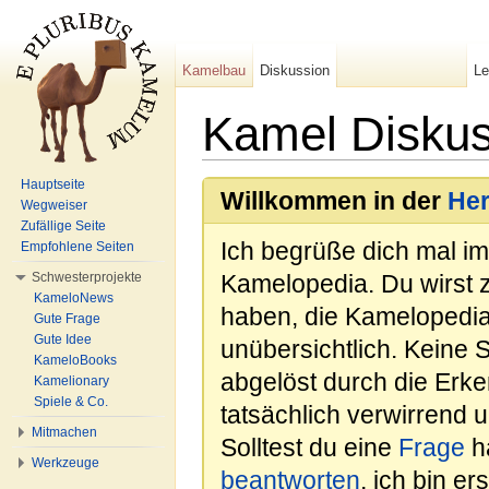
Kamelbau
Diskussion
L
Kamel Disku
Wechseln zu:
Navigation
,
Suche
Hauptseite
Willkommen in der
He
Wegweiser
Zufällige Seite
Ich begrüße dich mal i
Empfohlene Seiten
Schwesterprojekte
Kamelopedia. Du wirst 
KameloNews
haben, die Kamelopedia
Gute Frage
Gute Idee
unübersichtlich. Keine 
KameloBooks
abgelöst durch die Erk
Kamelionary
Spiele & Co.
tatsächlich verwirrend u
Mitmachen
Solltest du eine
Frage
ha
Werkzeuge
beantworten
, ich bin e