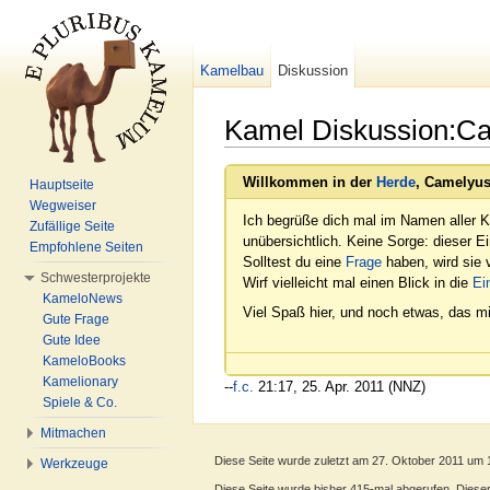
Kamelbau
Diskussion
Kamel Diskussion:Ca
Wechseln zu:
Navigation
,
Suche
Willkommen in der
Herde
, Camelyus
Hauptseite
Wegweiser
Ich begrüße dich mal im Namen aller K
Zufällige Seite
unübersichtlich. Keine Sorge: dieser E
Empfohlene Seiten
Solltest du eine
Frage
haben, wird sie v
Schwesterprojekte
Wirf vielleicht mal einen Blick in die
Ei
KameloNews
Viel Spaß hier, und noch etwas, das mi
Gute Frage
Gute Idee
KameloBooks
Kamelionary
--
f.c.
21:17, 25. Apr. 2011 (NNZ)
Spiele & Co.
Mitmachen
Diese Seite wurde zuletzt am 27. Oktober 2011 um 
Werkzeuge
Diese Seite wurde bisher 415-mal abgerufen. Dieser Z