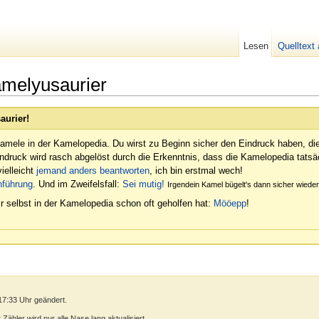
Lesen
Quelltext
melyusaurier
aurier!
amele in der Kamelopedia. Du wirst zu Beginn sicher den Eindruck haben, di
indruck wird rasch abgelöst durch die Erkenntnis, dass die Kamelopedia tatsäc
ielleicht
jemand anders beantworten
, ich bin erstmal wech!
nführung
. Und im Zweifelsfall:
Sei mutig!
Irgendein Kamel bügelt's dann sicher wied
r selbst in der Kamelopedia schon oft geholfen hat:
Mööepp
!
17:33 Uhr geändert.
ähler wird nur alle Nase lang aktualisiert.