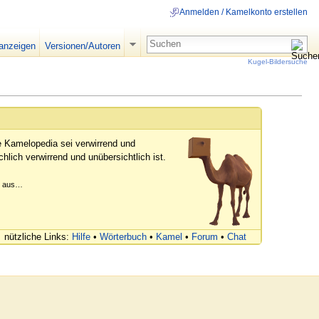
Anmelden / Kamelkonto erstellen
 anzeigen
Versionen/Autoren
Kugel-Bildersuche
e Kamelopedia sei verwirrend und
hlich verwirrend und unübersichtlich ist.
er aus…
nützliche Links:
Hilfe
•
Wörterbuch
•
Kamel
•
Forum
•
Chat