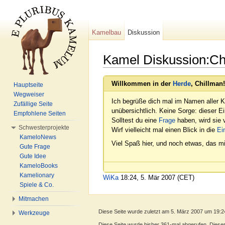
Kamelbau
Diskussion
Kamel Diskussion:Ch
Wechseln zu:
Navigation
,
Suche
Willkommen in der
Herde
, Chillman!
Hauptseite
Wegweiser
Ich begrüße dich mal im Namen aller K
Zufällige Seite
unübersichtlich. Keine Sorge: dieser E
Empfohlene Seiten
Solltest du eine
Frage
haben, wird sie v
Schwesterprojekte
Wirf vielleicht mal einen Blick in die
Ei
KameloNews
Viel Spaß hier, und noch etwas, das mi
Gute Frage
Gute Idee
KameloBooks
Kamelionary
WiKa
18:24, 5. Mär 2007 (CET)
Spiele & Co.
Mitmachen
Diese Seite wurde zuletzt am 5. März 2007 um 19:2
Werkzeuge
Diese Seite wurde bisher 361-mal abgerufen. Dieser Z