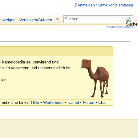
Anmelden / Kamelkonto erstellen
 anzeigen
Versionen/Autoren
Kugel-Bildersuche
e Kamelopedia sei verwirrend und
hlich verwirrend und unübersichtlich ist.
er aus…
nützliche Links:
Hilfe
•
Wörterbuch
•
Kamel
•
Forum
•
Chat