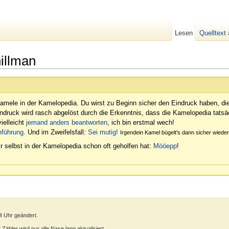
Lesen
Quelltext
illman
amele in der Kamelopedia. Du wirst zu Beginn sicher den Eindruck haben, di
indruck wird rasch abgelöst durch die Erkenntnis, dass die Kamelopedia tatsäc
ielleicht
jemand anders beantworten
, ich bin erstmal wech!
nführung
. Und im Zweifelsfall:
Sei mutig!
Irgendein Kamel bügelt's dann sicher wied
r selbst in der Kamelopedia schon oft geholfen hat:
Mööepp
!
4 Uhr geändert.
ähler wird nur alle Nase lang aktualisiert.