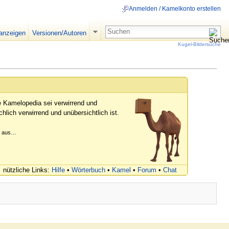
Anmelden / Kamelkonto erstellen
 anzeigen
Versionen/Autoren
Kugel-Bildersuche
e Kamelopedia sei verwirrend und
hlich verwirrend und unübersichtlich ist.
er aus…
nützliche Links:
Hilfe
•
Wörterbuch
•
Kamel
•
Forum
•
Chat