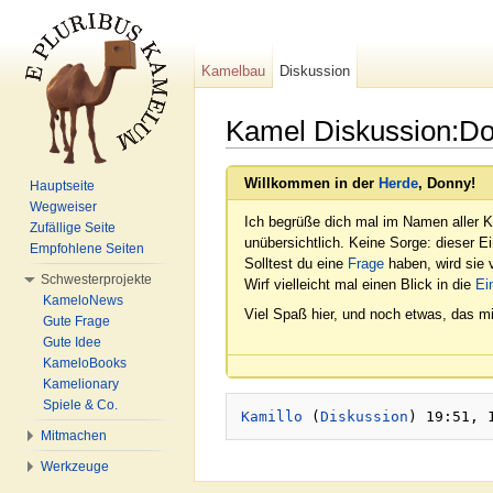
Kamelbau
Diskussion
Kamel Diskussion:D
Wechseln zu:
Navigation
,
Suche
Willkommen in der
Herde
, Donny!
Hauptseite
Wegweiser
Ich begrüße dich mal im Namen aller K
Zufällige Seite
unübersichtlich. Keine Sorge: dieser E
Empfohlene Seiten
Solltest du eine
Frage
haben, wird sie v
Schwesterprojekte
Wirf vielleicht mal einen Blick in die
Ei
KameloNews
Viel Spaß hier, und noch etwas, das mi
Gute Frage
Gute Idee
KameloBooks
Kamelionary
Spiele & Co.
Kamillo
 (
Diskussion
Mitmachen
Werkzeuge