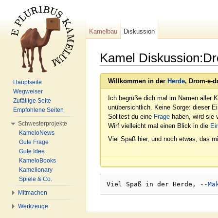
Kamelbau
Diskussion
Kamel Diskussion:Dr
Wechseln zu:
Navigation
,
Suche
Willkommen in der
Herde
, Drom-e-d
Hauptseite
Wegweiser
Ich begrüße dich mal im Namen aller K
Zufällige Seite
unübersichtlich. Keine Sorge: dieser E
Empfohlene Seiten
Solltest du eine
Frage
haben, wird sie v
Schwesterprojekte
Wirf vielleicht mal einen Blick in die
Ei
KameloNews
Viel Spaß hier, und noch etwas, das mi
Gute Frage
Gute Idee
KameloBooks
Kamelionary
Spiele & Co.
Viel Spaß in der Herde, --
Ma
Mitmachen
Werkzeuge