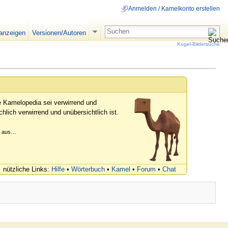
Anmelden / Kamelkonto erstellen
 anzeigen
Versionen/Autoren
Kugel-Bildersuche
e Kamelopedia sei verwirrend und
hlich verwirrend und unübersichtlich ist.
er aus…
nützliche Links:
Hilfe
•
Wörterbuch
•
Kamel
•
Forum
•
Chat