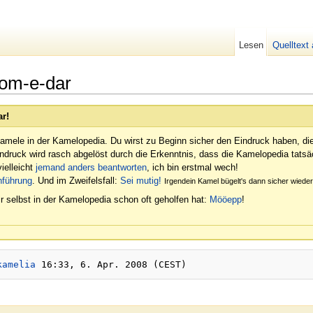
Lesen
Quelltext
om-e-dar
ar!
amele in der Kamelopedia. Du wirst zu Beginn sicher den Eindruck haben, di
indruck wird rasch abgelöst durch die Erkenntnis, dass die Kamelopedia tatsäc
ielleicht
jemand anders beantworten
, ich bin erstmal wech!
nführung
. Und im Zweifelsfall:
Sei mutig!
Irgendein Kamel bügelt's dann sicher wied
r selbst in der Kamelopedia schon oft geholfen hat:
Mööepp
!
kamelia