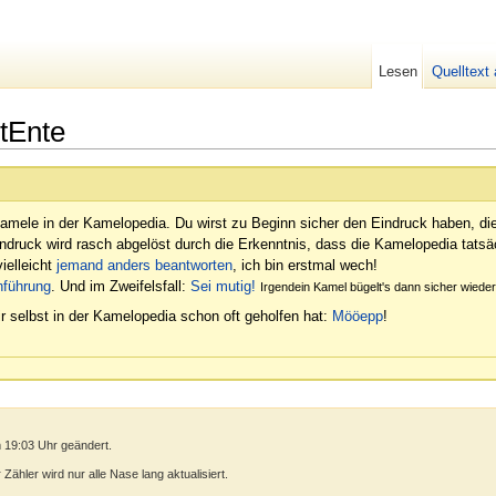
Lesen
Quelltext
tEnte
amele in der Kamelopedia. Du wirst zu Beginn sicher den Eindruck haben, di
indruck wird rasch abgelöst durch die Erkenntnis, dass die Kamelopedia tatsäc
ielleicht
jemand anders beantworten
, ich bin erstmal wech!
nführung
. Und im Zweifelsfall:
Sei mutig!
Irgendein Kamel bügelt's dann sicher wied
r selbst in der Kamelopedia schon oft geholfen hat:
Mööepp
!
 19:03 Uhr geändert.
ähler wird nur alle Nase lang aktualisiert.