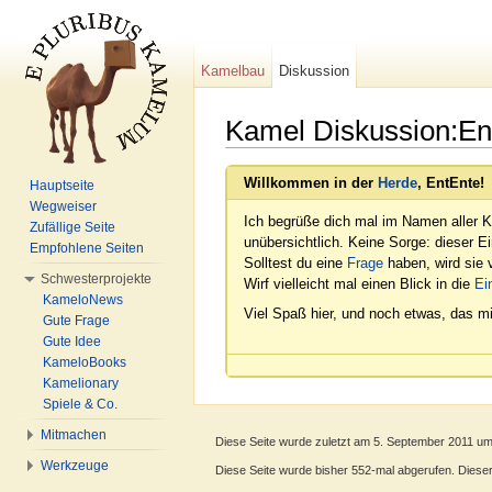
Kamelbau
Diskussion
Kamel Diskussion:En
Wechseln zu:
Navigation
,
Suche
Willkommen in der
Herde
, EntEnte!
Hauptseite
Wegweiser
Ich begrüße dich mal im Namen aller K
Zufällige Seite
unübersichtlich. Keine Sorge: dieser E
Empfohlene Seiten
Solltest du eine
Frage
haben, wird sie v
Schwesterprojekte
Wirf vielleicht mal einen Blick in die
Ei
KameloNews
Viel Spaß hier, und noch etwas, das mi
Gute Frage
Gute Idee
KameloBooks
Kamelionary
Spiele & Co.
Mitmachen
Diese Seite wurde zuletzt am 5. September 2011 um
Werkzeuge
Diese Seite wurde bisher 552-mal abgerufen. Dieser Z