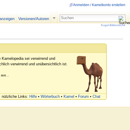
Anmelden / Kamelkonto erstellen
 anzeigen
Versionen/Autoren
Kugel-Bildersuche
e Kamelopedia sei verwirrend und
hlich verwirrend und unübersichtlich ist.
er aus…
nützliche Links:
Hilfe
•
Wörterbuch
•
Kamel
•
Forum
•
Chat