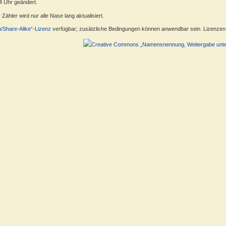
4 Uhr geändert.
ähler wird nur alle Nase lang aktualisiert.
n/Share-Alike“-Lizenz
verfügbar; zusätzliche Bedingungen können anwendbar sein. Lizenzen f