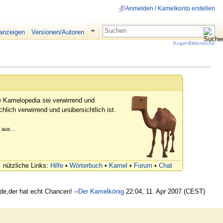
Anmelden / Kamelkonto erstellen
 anzeigen
Versionen/Autoren
Kugel-Bildersuche
e Kamelopedia sei verwirrend und
hlich verwirrend und unübersichtlich ist.
er aus…
nützliche Links:
Hilfe
•
Wörterbuch
•
Kamel
•
Forum
•
Chat
ede,der hat echt Chancen! --
Der Kamelkönig
22:04, 11. Apr 2007 (CEST)