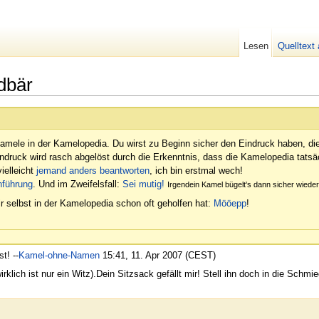
Lesen
Quelltext
dbär
amele in der Kamelopedia. Du wirst zu Beginn sicher den Eindruck haben, di
indruck wird rasch abgelöst durch die Erkenntnis, dass die Kamelopedia tatsäc
ielleicht
jemand anders beantworten
, ich bin erstmal wech!
nführung
. Und im Zweifelsfall:
Sei mutig!
Irgendein Kamel bügelt's dann sicher wied
r selbst in der Kamelopedia schon oft geholfen hat:
Mööepp
!
t! --
Kamel-ohne-Namen
15:41, 11. Apr 2007 (CEST)
irklich ist nur ein Witz).Dein Sitzsack gefällt mir! Stell ihn doch in die Schmi