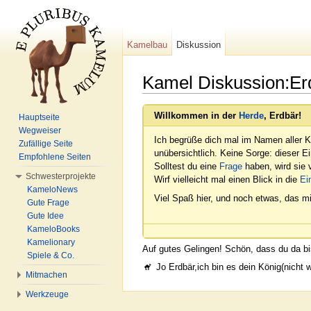
Kamelbau
Diskussion
Kamel Diskussion:Er
Wechseln zu:
Navigation
,
Suche
Willkommen in der
Herde
, Erdbär!
Hauptseite
Wegweiser
Ich begrüße dich mal im Namen aller K
Zufällige Seite
unübersichtlich. Keine Sorge: dieser E
Empfohlene Seiten
Solltest du eine
Frage
haben, wird sie v
Schwesterprojekte
Wirf vielleicht mal einen Blick in die
Ei
KameloNews
Viel Spaß hier, und noch etwas, das mi
Gute Frage
Gute Idee
KameloBooks
Kamelionary
Auf gutes Gelingen! Schön, dass du da bis
Spiele & Co.
Jo Erdbär,ich bin es dein König(nicht w
Mitmachen
Werkzeuge