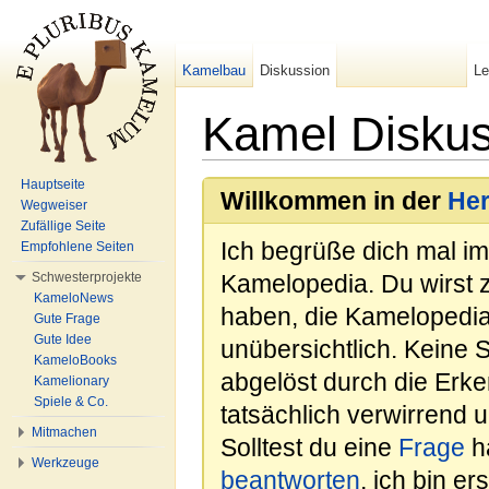
Kamelbau
Diskussion
L
Kamel Diskuss
Wechseln zu:
Navigation
,
Suche
Hauptseite
Willkommen in der
He
Wegweiser
Zufällige Seite
Ich begrüße dich mal i
Empfohlene Seiten
Schwesterprojekte
Kamelopedia. Du wirst 
KameloNews
haben, die Kamelopedia
Gute Frage
Gute Idee
unübersichtlich. Keine 
KameloBooks
abgelöst durch die Erk
Kamelionary
Spiele & Co.
tatsächlich verwirrend u
Mitmachen
Solltest du eine
Frage
ha
Werkzeuge
beantworten
, ich bin e