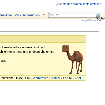
Anmelden / Kamelkonto erstellen
 anzeigen
Versionen/Autoren
Kugel-Bildersuche
e Kamelopedia sei verwirrend und
hlich verwirrend und unübersichtlich ist.
er aus…
nützliche Links:
Hilfe
•
Wörterbuch
•
Kamel
•
Forum
•
Chat