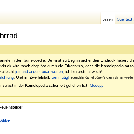
Lesen
Quelltext
hrrad
amele in der Kamelopedia. Du wirst zu Beginn sicher den Eindruck haben, di
indruck wird rasch abgelöst durch die Erkenntnis, dass die Kamelopedia tatsäc
ielleicht
jemand anders beantworten
, ich bin erstmal wech!
nführung
. Und im Zweifelsfall:
Sei mutig!
Irgendein Kamel bügelt's dann sicher wied
r selbst in der Kamelopedia schon oft geholfen hat:
Mööepp
!
Neueinsteiger:
ählen