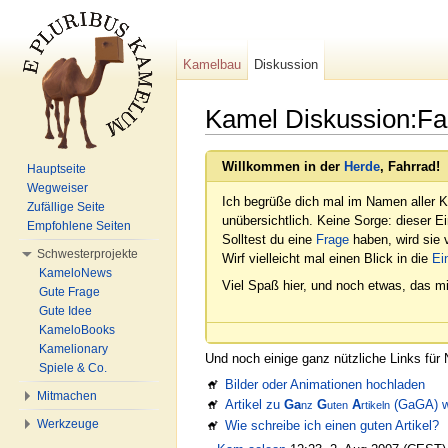
Kamelbau
Diskussion
Kamel Diskussion:Fa
Wechseln zu:
Navigation
,
Suche
Willkommen in der
Herde
, Fahrrad!
Hauptseite
Wegweiser
Ich begrüße dich mal im Namen aller K
Zufällige Seite
unübersichtlich. Keine Sorge: dieser E
Empfohlene Seiten
Solltest du eine
Frage
haben, wird sie v
Schwesterprojekte
Wirf vielleicht mal einen Blick in die
Ei
KameloNews
Viel Spaß hier, und noch etwas, das mi
Gute Frage
Gute Idee
KameloBooks
Kamelionary
Und noch einige ganz nützliche Links für 
Spiele & Co.
Bilder oder Animationen hochladen
Mitmachen
Artikel zu
Ga
G
A
(GaGA) w
nz
uten
rtikeln
Werkzeuge
Wie schreibe ich einen guten Artikel?