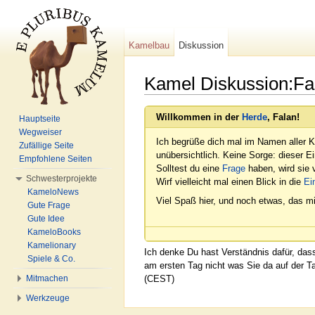
Kamelbau
Diskussion
Kamel Diskussion:Fa
Wechseln zu:
Navigation
,
Suche
Willkommen in der
Herde
, Falan!
Hauptseite
Wegweiser
Ich begrüße dich mal im Namen aller K
Zufällige Seite
unübersichtlich. Keine Sorge: dieser E
Empfohlene Seiten
Solltest du eine
Frage
haben, wird sie v
Schwesterprojekte
Wirf vielleicht mal einen Blick in die
Ei
KameloNews
Viel Spaß hier, und noch etwas, das mi
Gute Frage
Gute Idee
KameloBooks
Kamelionary
Ich denke Du hast Verständnis dafür, da
Spiele & Co.
am ersten Tag nicht was Sie da auf der 
Mitmachen
(CEST)
Werkzeuge