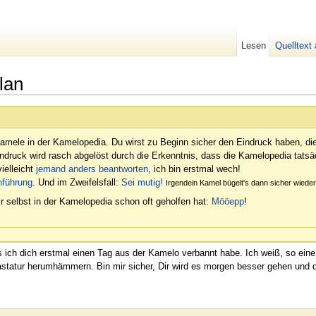
Lesen
Quelltext
lan
amele in der Kamelopedia. Du wirst zu Beginn sicher den Eindruck haben, di
indruck wird rasch abgelöst durch die Erkenntnis, dass die Kamelopedia tatsäc
ielleicht
jemand anders beantworten
, ich bin erstmal wech!
nführung
. Und im Zweifelsfall:
Sei mutig!
Irgendein Kamel bügelt's dann sicher wied
r selbst in der Kamelopedia schon oft geholfen hat:
Mööepp
!
ss ich dich erstmal einen Tag aus der Kamelo verbannt habe. Ich weiß, so 
Tastatur herumhämmern. Bin mir sicher, Dir wird es morgen besser gehen un