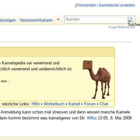
Anmelden / Kamelkonto erstellen
 anzeigen
Versionen/Autoren
Kugel-Bildersuche
e Kamelopedia sei verwirrend und
hlich verwirrend und unübersichtlich ist.
er aus…
nützliche Links:
Hilfe
•
Wörterbuch
•
Kamel
•
Forum
•
Chat
eine Anmeldung kann schon mal stressen und dann wissen manche Kamele
d dann kommt bestimmt was kameligeres von Dir.
WiKa
13:05, 8. Mai 2008