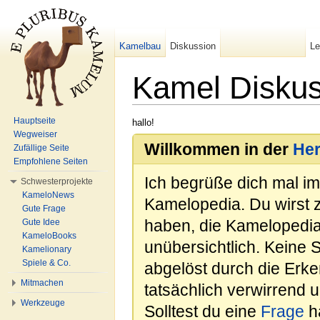
Kamelbau
Diskussion
L
Kamel Diskuss
Wechseln zu:
Navigation
,
Suche
Hauptseite
hallo!
Wegweiser
Willkommen in der
He
Zufällige Seite
Empfohlene Seiten
Ich begrüße dich mal i
Schwesterprojekte
KameloNews
Kamelopedia. Du wirst 
Gute Frage
haben, die Kamelopedia
Gute Idee
KameloBooks
unübersichtlich. Keine 
Kamelionary
Spiele & Co.
abgelöst durch die Erk
Mitmachen
tatsächlich verwirrend u
Werkzeuge
Solltest du eine
Frage
ha