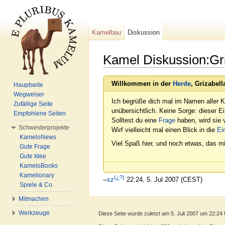
Kamelbau
Diskussion
Kamel Diskussion:Gri
Wechseln zu:
Navigation
,
Suche
Willkommen in der
Herde
, Grizabell
Hauptseite
Wegweiser
Ich begrüße dich mal im Namen aller K
Zufällige Seite
unübersichtlich. Keine Sorge: dieser E
Empfohlene Seiten
Solltest du eine
Frage
haben, wird sie v
Schwesterprojekte
Wirf vielleicht mal einen Blick in die
Ei
KameloNews
Viel Spaß hier, und noch etwas, das mi
Gute Frage
Gute Idee
KameloBooks
Kamelionary
(¿?)
--
sz
22:24, 5. Jul 2007 (CEST)
Spiele & Co.
Mitmachen
Werkzeuge
Diese Seite wurde zuletzt am 5. Juli 2007 um 22:24