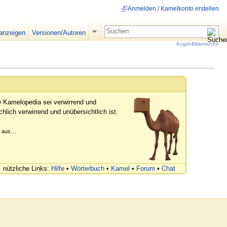
Anmelden / Kamelkonto erstellen
 anzeigen
Versionen/Autoren
Kugel-Bildersuche
e Kamelopedia sei verwirrend und
hlich verwirrend und unübersichtlich ist.
er aus…
nützliche Links:
Hilfe
•
Wörterbuch
•
Kamel
•
Forum
•
Chat