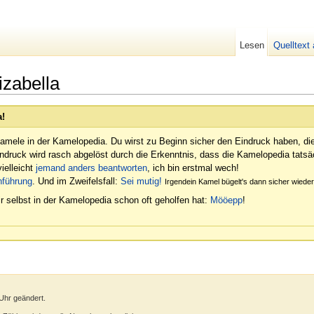
Lesen
Quelltext
zabella
a!
amele in der Kamelopedia. Du wirst zu Beginn sicher den Eindruck haben, di
indruck wird rasch abgelöst durch die Erkenntnis, dass die Kamelopedia tatsäc
ielleicht
jemand anders beantworten
, ich bin erstmal wech!
nführung
. Und im Zweifelsfall:
Sei mutig!
Irgendein Kamel bügelt's dann sicher wied
r selbst in der Kamelopedia schon oft geholfen hat:
Mööepp
!
 Uhr geändert.