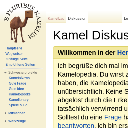
Kamelbau
Diskussion
L
Kamel Diskus
Wechseln zu:
Navigation
,
Suche
Hauptseite
Willkommen in der
He
Wegweiser
Zufällige Seite
Ich begrüße dich mal i
Empfohlene Seiten
Schwesterprojekte
Kamelopedia. Du wirst 
KameloNews
haben, die Kamelopedia
Gute Frage
Gute Idee
unübersichtlich. Keine 
KameloBooks
abgelöst durch die Erk
Kamelionary
Spiele & Co.
tatsächlich verwirrend u
Mitmachen
Solltest du eine
Frage
ha
Werkzeuge
beantworten
, ich bin e