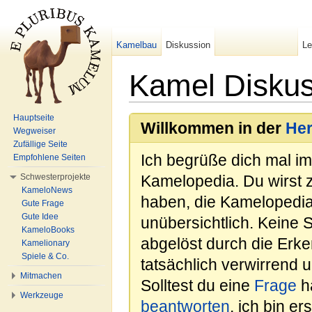
Kamelbau
Diskussion
L
Kamel Diskus
Wechseln zu:
Navigation
,
Suche
Hauptseite
Willkommen in der
He
Wegweiser
Zufällige Seite
Ich begrüße dich mal i
Empfohlene Seiten
Schwesterprojekte
Kamelopedia. Du wirst 
KameloNews
haben, die Kamelopedia
Gute Frage
Gute Idee
unübersichtlich. Keine 
KameloBooks
abgelöst durch die Erk
Kamelionary
Spiele & Co.
tatsächlich verwirrend u
Mitmachen
Solltest du eine
Frage
ha
Werkzeuge
beantworten
, ich bin e