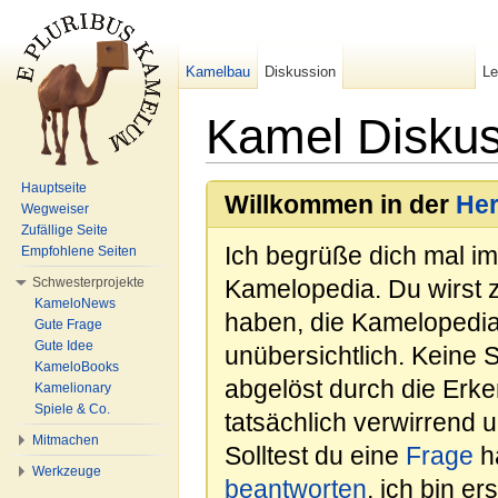
Kamelbau
Diskussion
L
Kamel Diskus
Wechseln zu:
Navigation
,
Suche
Hauptseite
Willkommen in der
He
Wegweiser
Zufällige Seite
Ich begrüße dich mal i
Empfohlene Seiten
Schwesterprojekte
Kamelopedia. Du wirst 
KameloNews
haben, die Kamelopedia
Gute Frage
Gute Idee
unübersichtlich. Keine 
KameloBooks
abgelöst durch die Erk
Kamelionary
Spiele & Co.
tatsächlich verwirrend u
Mitmachen
Solltest du eine
Frage
ha
Werkzeuge
beantworten
, ich bin e