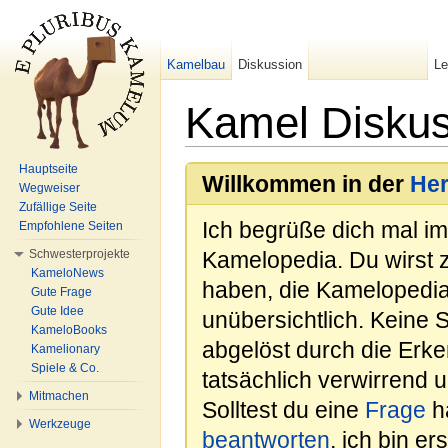
Kamelbau
Diskussion
L
Kamel Disku
Wechseln zu:
Navigation
,
Suche
Hauptseite
Willkommen in der
He
Wegweiser
Zufällige Seite
Ich begrüße dich mal i
Empfohlene Seiten
Schwesterprojekte
Kamelopedia. Du wirst 
KameloNews
haben, die Kamelopedia
Gute Frage
Gute Idee
unübersichtlich. Keine 
KameloBooks
abgelöst durch die Erk
Kamelionary
Spiele & Co.
tatsächlich verwirrend u
Mitmachen
Solltest du eine
Frage
ha
Werkzeuge
beantworten
, ich bin e