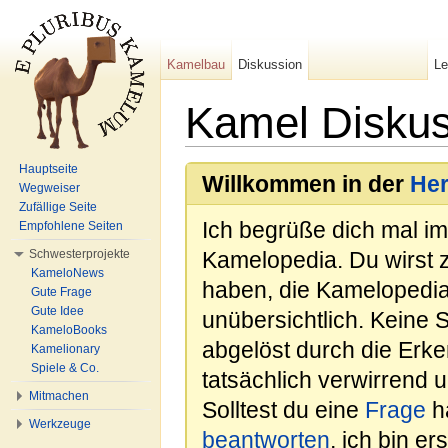
Kamelbau
Diskussion
L
Kamel Disku
Wechseln zu:
Navigation
,
Suche
Hauptseite
Willkommen in der
He
Wegweiser
Zufällige Seite
Ich begrüße dich mal i
Empfohlene Seiten
Schwesterprojekte
Kamelopedia. Du wirst 
KameloNews
haben, die Kamelopedia
Gute Frage
Gute Idee
unübersichtlich. Keine 
KameloBooks
abgelöst durch die Erk
Kamelionary
Spiele & Co.
tatsächlich verwirrend u
Mitmachen
Solltest du eine
Frage
ha
Werkzeuge
beantworten
, ich bin e