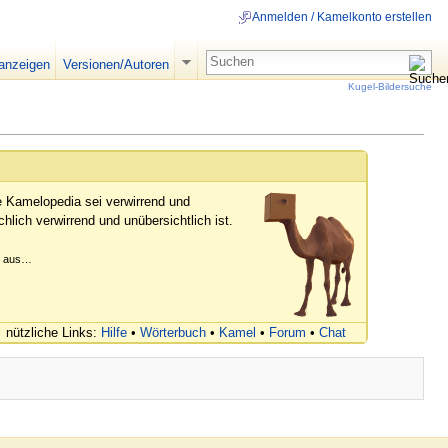
Anmelden / Kamelkonto erstellen
 anzeigen
Versionen/Autoren
Kugel-Bildersuche
e Kamelopedia sei verwirrend und
hlich verwirrend und unübersichtlich ist.
er aus…
nützliche Links:
Hilfe
•
Wörterbuch
•
Kamel
•
Forum
•
Chat