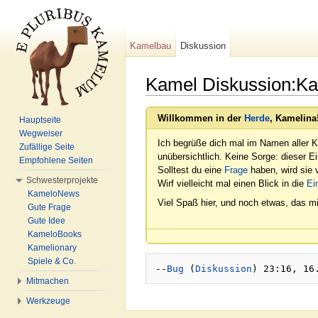
Kamelbau
Diskussion
Kamel Diskussion:Ka
Wechseln zu:
Navigation
,
Suche
Willkommen in der
Herde
, Kamelina
Hauptseite
Wegweiser
Ich begrüße dich mal im Namen aller K
Zufällige Seite
unübersichtlich. Keine Sorge: dieser E
Empfohlene Seiten
Solltest du eine
Frage
haben, wird sie v
Schwesterprojekte
Wirf vielleicht mal einen Blick in die
Ei
KameloNews
Viel Spaß hier, und noch etwas, das mi
Gute Frage
Gute Idee
KameloBooks
Kamelionary
Spiele & Co.
--
Bug
 (
Diskussion
Mitmachen
Werkzeuge