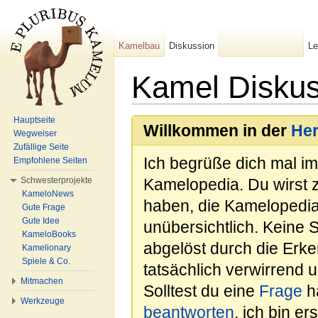
Kamelbau
Diskussion
L
Kamel Diskus
Wechseln zu:
Navigation
,
Suche
Hauptseite
Willkommen in der
He
Wegweiser
Zufällige Seite
Ich begrüße dich mal i
Empfohlene Seiten
Schwesterprojekte
Kamelopedia. Du wirst 
KameloNews
haben, die Kamelopedia
Gute Frage
Gute Idee
unübersichtlich. Keine 
KameloBooks
abgelöst durch die Erk
Kamelionary
Spiele & Co.
tatsächlich verwirrend u
Mitmachen
Solltest du eine
Frage
ha
Werkzeuge
beantworten
, ich bin e