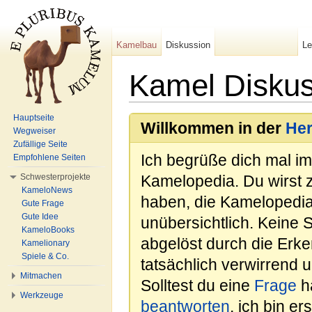
Kamelbau
Diskussion
L
Kamel Diskus
Wechseln zu:
Navigation
,
Suche
Hauptseite
Willkommen in der
He
Wegweiser
Zufällige Seite
Ich begrüße dich mal i
Empfohlene Seiten
Schwesterprojekte
Kamelopedia. Du wirst 
KameloNews
haben, die Kamelopedia
Gute Frage
Gute Idee
unübersichtlich. Keine 
KameloBooks
abgelöst durch die Erk
Kamelionary
Spiele & Co.
tatsächlich verwirrend u
Mitmachen
Solltest du eine
Frage
ha
Werkzeuge
beantworten
, ich bin e