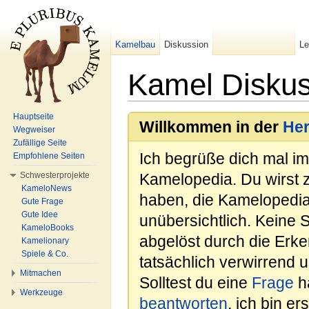
Kamelbau
Diskussion
L
Kamel Disku
Wechseln zu:
Navigation
,
Suche
Hauptseite
Willkommen in der
He
Wegweiser
Zufällige Seite
Ich begrüße dich mal i
Empfohlene Seiten
Schwesterprojekte
Kamelopedia. Du wirst 
KameloNews
haben, die Kamelopedia
Gute Frage
Gute Idee
unübersichtlich. Keine 
KameloBooks
abgelöst durch die Erk
Kamelionary
Spiele & Co.
tatsächlich verwirrend u
Mitmachen
Solltest du eine
Frage
ha
Werkzeuge
beantworten
, ich bin e