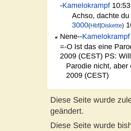
-
Kamelokrampf
10:53,
Achso, dachte du
3000
1
(
Hbf
|
Diskette
)
Nene--
Kamelokrampf
=-O Ist das eine Paro
2009 (CEST) PS: Wil
Parodie nicht, aber 
2009 (CEST)
Diese Seite wurde zule
geändert.
Diese Seite wurde bish