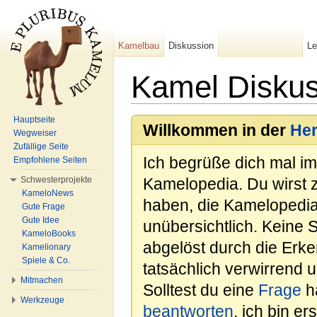
Kamelbau
Diskussion
L
Kamel Diskus
Wechseln zu:
Navigation
,
Suche
Hauptseite
Willkommen in der
He
Wegweiser
Zufällige Seite
Ich begrüße dich mal i
Empfohlene Seiten
Schwesterprojekte
Kamelopedia. Du wirst 
KameloNews
haben, die Kamelopedia
Gute Frage
Gute Idee
unübersichtlich. Keine 
KameloBooks
abgelöst durch die Erk
Kamelionary
Spiele & Co.
tatsächlich verwirrend u
Mitmachen
Solltest du eine
Frage
ha
Werkzeuge
beantworten
, ich bin e