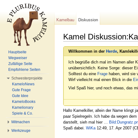
Kamelbau
Diskussion
Kamel Diskussion:Kam
Wechseln zu:
Navigation
,
Suche
Willkommen in der
Herde
, Kamlekill
Hauptseite
Wegweiser
Ich begrüße dich mal im Namen aller K
Zufällige Seite
unübersichtlich. Keine Sorge: dieser E
Empfohlene Seiten
Solltest du eine
Frage
haben, wird sie v
Schwesterprojekte
Wirf vielleicht mal einen Blick in die
Ei
KameloNews
Viel Spaß hier, und noch etwas, das mi
Gute Frage
Gute Idee
KameloBooks
Kamelionary
Hallo Kamelkiller, allein der Name klingt 
Spiele & Co.
paar Spielregeln. Ich habe da wegen dem 
Mitmachen
darstellt, sieh mal hier …
Bild:Dungratz.p
Spaß dabei.
WiKa
12:49, 17. Apr 2007 (
Werkzeuge