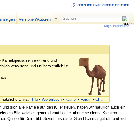
Anmelden / Kamelkonto erstellen
 anzeigen
Versionen/Autoren
Kugel-Bildersuche
e Kamelopedia sei verwirrend und
hlich verwirrend und unübersichtlich ist.
er aus…
nützliche Links:
Hilfe
•
Wörterbuch
•
Kamel
•
Forum
•
Chat
 und sich alle Kamele auf den Killer freuen, haben wir natürlich auch ein
ts ein Bild welches genau darauf basier, aber eine eigene Kreation
die Quelle für Dein Bild. Soviel fürs erste. Sieh Dich mal gut um und viel