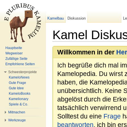
Kamelbau
Diskussion
L
Kamel Diskuss
Wechseln zu:
Navigation
,
Suche
Hauptseite
Willkommen in der
He
Wegweiser
Zufällige Seite
Ich begrüße dich mal i
Empfohlene Seiten
Schwesterprojekte
Kamelopedia. Du wirst 
KameloNews
haben, die Kamelopedia
Gute Frage
Gute Idee
unübersichtlich. Keine 
KameloBooks
abgelöst durch die Erk
Kamelionary
Spiele & Co.
tatsächlich verwirrend u
Mitmachen
Solltest du eine
Frage
ha
Werkzeuge
beantworten
, ich bin e