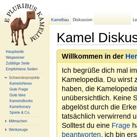
Kamelbau
Diskussion
L
Kamel Diskus
Wechseln zu:
Navigation
,
Suche
Hauptseite
Willkommen in der
He
Wegweiser
Zufällige Seite
Ich begrüße dich mal i
Empfohlene Seiten
Schwesterprojekte
Kamelopedia. Du wirst 
KameloNews
haben, die Kamelopedia
Gute Frage
Gute Idee
unübersichtlich. Keine 
KameloBooks
abgelöst durch die Erk
Kamelionary
Spiele & Co.
tatsächlich verwirrend u
Mitmachen
Solltest du eine
Frage
ha
Werkzeuge
beantworten
, ich bin e