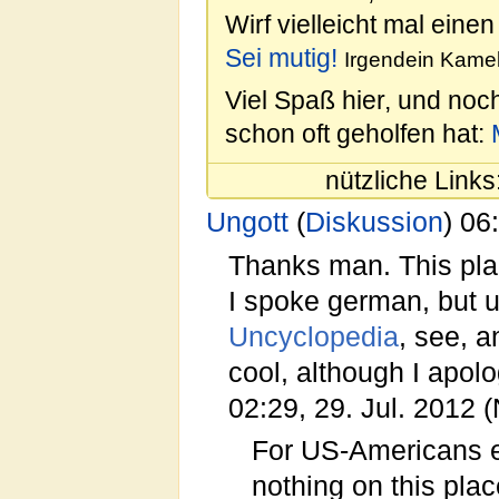
Wirf vielleicht mal einen
Sei mutig!
Irgendein Kamel
Viel Spaß hier, und noc
schon oft geholfen hat:
nützliche Links
Ungott
(
Diskussion
) 06
Thanks man. This pla
I spoke german, but un
Uncyclopedia
, see, a
cool, although I apolog
02:29, 29. Jul. 2012 
For US-Americans e
nothing on this pla