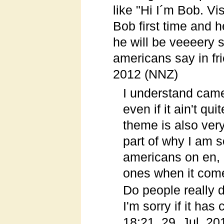
like "Hi I´m Bob. V
Bob first time and h
he will be veeeery 
americans say in fri
2012 (NNZ)
I understand came
even if it ain't qu
theme is also very
part of why I am s
americans on en, e
ones when it come
Do people really 
I'm sorry if it ha
18:21, 29. Jul. 2