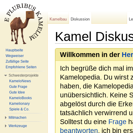
Kamelbau
Diskussion
L
Kamel Diskus
Wechseln zu:
Navigation
,
Suche
Hauptseite
Willkommen in der
He
Wegweiser
Zufällige Seite
Ich begrüße dich mal i
Empfohlene Seiten
Schwesterprojekte
Kamelopedia. Du wirst 
KameloNews
haben, die Kamelopedia
Gute Frage
Gute Idee
unübersichtlich. Keine 
KameloBooks
abgelöst durch die Erk
Kamelionary
Spiele & Co.
tatsächlich verwirrend u
Mitmachen
Solltest du eine
Frage
ha
Werkzeuge
beantworten
, ich bin e