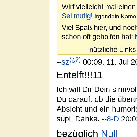
Wirf vielleicht mal einen
Sei mutig!
Irgendein Kamel
Viel Spaß hier, und noc
schon oft geholfen hat:
nützliche Links
(¿?)
--
sz
00:09, 11. Jul 
Entelft!!!11
Ich will Dir Dein sinnv
Du darauf, ob die über
Absicht und ein humoris
supi. Danke. --
8-D
20:0
bezüglich
Null