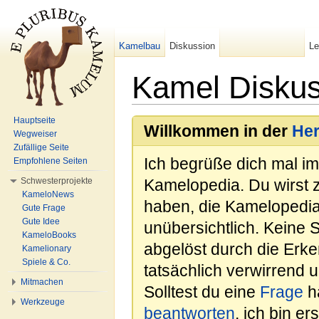
Kamelbau
Diskussion
L
Kamel Diskus
Wechseln zu:
Navigation
,
Suche
Hauptseite
Willkommen in der
He
Wegweiser
Zufällige Seite
Ich begrüße dich mal i
Empfohlene Seiten
Schwesterprojekte
Kamelopedia. Du wirst 
KameloNews
haben, die Kamelopedia
Gute Frage
Gute Idee
unübersichtlich. Keine 
KameloBooks
abgelöst durch die Erk
Kamelionary
Spiele & Co.
tatsächlich verwirrend u
Mitmachen
Solltest du eine
Frage
ha
Werkzeuge
beantworten
, ich bin e