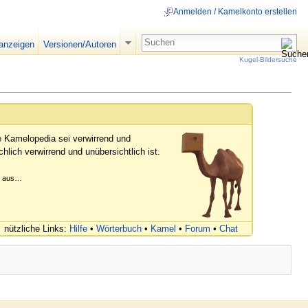
Anmelden / Kamelkonto erstellen
 anzeigen
Versionen/Autoren
Kugel-Bildersuche
e Kamelopedia sei verwirrend und
hlich verwirrend und unübersichtlich ist.
er aus…
nützliche Links:
Hilfe
•
Wörterbuch
•
Kamel
•
Forum
•
Chat