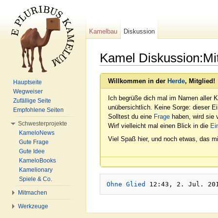
Kamelbau
Diskussion
Kamel Diskussion:Mit
Wechseln zu:
Navigation
,
Suche
Willkommen in der
Herde
, Mitglied!
Hauptseite
Wegweiser
Ich begrüße dich mal im Namen aller K
Zufällige Seite
unübersichtlich. Keine Sorge: dieser E
Empfohlene Seiten
Solltest du eine
Frage
haben, wird sie v
Schwesterprojekte
Wirf vielleicht mal einen Blick in die
Ei
KameloNews
Viel Spaß hier, und noch etwas, das mi
Gute Frage
Gute Idee
KameloBooks
Kamelionary
Spiele & Co.
Ohne Glied
Mitmachen
Werkzeuge