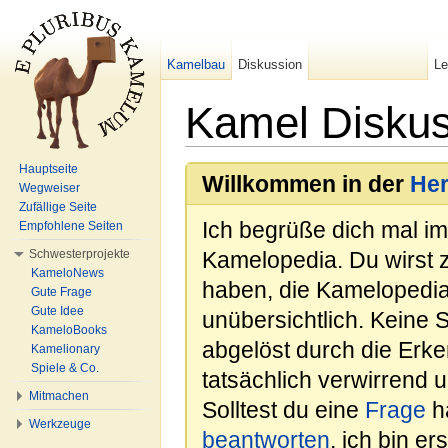
Kamelbau
Diskussion
L
Kamel Diskus
Wechseln zu:
Navigation
,
Suche
Hauptseite
Willkommen in der
He
Wegweiser
Zufällige Seite
Ich begrüße dich mal i
Empfohlene Seiten
Schwesterprojekte
Kamelopedia. Du wirst 
KameloNews
haben, die Kamelopedia
Gute Frage
Gute Idee
unübersichtlich. Keine 
KameloBooks
abgelöst durch die Erk
Kamelionary
Spiele & Co.
tatsächlich verwirrend u
Mitmachen
Solltest du eine
Frage
ha
Werkzeuge
beantworten
, ich bin e