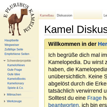
Kamelbau
Diskussion
L
Kamel Diskus
Wechseln zu:
Navigation
,
Suche
Hauptseite
Willkommen in der
He
Wegweiser
Zufällige Seite
Ich begrüße dich mal i
Empfohlene Seiten
Schwesterprojekte
Kamelopedia. Du wirst 
KameloNews
haben, die Kamelopedia
Gute Frage
Gute Idee
unübersichtlich. Keine 
KameloBooks
abgelöst durch die Erk
Kamelionary
Spiele & Co.
tatsächlich verwirrend u
Mitmachen
Solltest du eine
Frage
ha
Werkzeuge
beantworten
, ich bin e