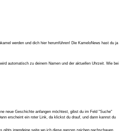
enkamel werden und dich hier herumführen! Die KameloNews hast du ja
s wird automatisch zu deinem Namen und der aktuellen Uhrzeit. Wie bei
eine neue Geschichte anfangen möchtest, gibst du im Feld "Suche"
n erscheint ein roter Link, da klickst du drauf, und dann kannst du
was gibts irgendeine seite wo ich diese ganzen zeichen nachschauen