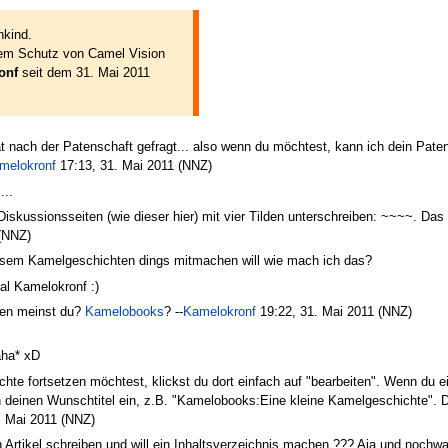
nkind.
dem Schutz von Camel Vision
onf
seit dem 31. Mai 2011
t nach der Patenschaft gefragt... also wenn du möchtest, kann ich dein Pat
melokronf
17:13, 31. Mai 2011 (NNZ)
...
Diskussionsseiten (wie dieser hier) mit vier Tilden unterschreiben: ~~~~. Da
 (NNZ)
iesem Kamelgeschichten dings mitmachen will wie mach ich das?
al Kamelokronf :)
ten meinst du?
Kamelobooks
? --
Kamelokronf
19:22, 31. Mai 2011 (NNZ)
aha* xD
hte fortsetzen möchtest, klickst du dort einfach auf "bearbeiten". Wenn du 
deinen Wunschtitel ein, z.B. "Kamelobooks:Eine kleine Kamelgeschichte". Dan
. Mai 2011 (NNZ)
n Artikel schreiben und will ein Inhaltsverzeichnis machen ??? Aja und noch