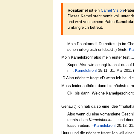
Rosakamel
ist ein
Camel Vision
-Pate
Dieses Kamel steht somit voll unter 
und wird von seinem Paten
Kamelokr
umfangreich betreut.
Moin Rosakamel! Du hattest ja im Cha
schon erfolgreich entdeckt :) Gruß,
Ka
Moin Kamelokronf also mein erster test....
Super! Also wie gesagt kannst du auf 
mir:
Kamelokronf
19:11, 31. Mai 2011
:D Also nächste frage xD wenn ich bei d
Muss leider aufhörn, dann bis nächstes m
Ok, bis dann! Welche Kamelgeschich
Genau :) ich hab da so eine Idee *muhah
Also wenn du eine vorhandene Geschic
rechts oben
Kamelobooks:...
und dann 
losschreiben. --
Kamelokronf
20:12, 31
Uuuuuund die nächste frage: Ich will eine