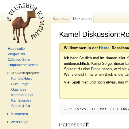
Kamelbau
Diskussion
Kamel Diskussion:R
Wechseln zu:
Navigation
,
Suche
Willkommen in der
Herde
, Rosakame
Hauptseite
Wegweiser
Ich begrüße dich mal im Namen aller K
Zufällige Seite
unübersichtlich. Keine Sorge: dieser E
Empfohlene Seiten
Solltest du eine
Frage
haben, wird sie v
Schwesterprojekte
Wirf vielleicht mal einen Blick in die
Ei
KameloNews
Viel Spaß hier, und noch etwas, das mi
Gute Frage
Gute Idee
KameloBooks
Kamelionary
Spiele & Co.
--
J*
Mitmachen
Werkzeuge
Patenschaft