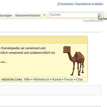
Anmelden / Kamelkonto erstellen
 anzeigen
Versionen/Autoren
Kugel-Bildersuche
e Kamelopedia sei verwirrend und
hlich verwirrend und unübersichtlich ist.
er aus…
nützliche Links:
Hilfe
•
Wörterbuch
•
Kamel
•
Forum
•
Chat