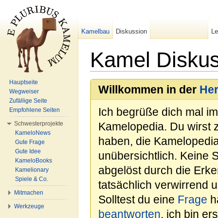
Kamelbau
Diskussion
L
Kamel Diskus
Wechseln zu:
Navigation
,
Suche
Hauptseite
Willkommen in der
He
Wegweiser
Zufällige Seite
Ich begrüße dich mal i
Empfohlene Seiten
Schwesterprojekte
Kamelopedia. Du wirst 
KameloNews
haben, die Kamelopedia
Gute Frage
Gute Idee
unübersichtlich. Keine 
KameloBooks
abgelöst durch die Erk
Kamelionary
Spiele & Co.
tatsächlich verwirrend u
Mitmachen
Solltest du eine
Frage
ha
Werkzeuge
beantworten
, ich bin e