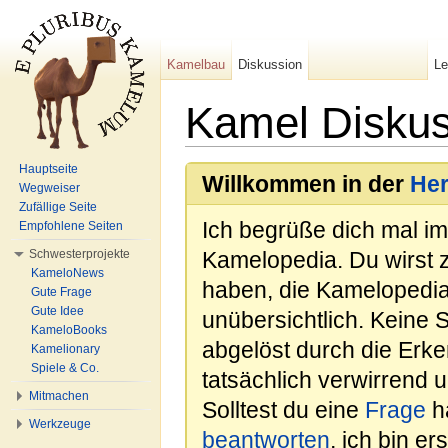
Kamelbau
Diskussion
L
Kamel Diskus
Wechseln zu:
Navigation
,
Suche
Hauptseite
Willkommen in der
He
Wegweiser
Zufällige Seite
Ich begrüße dich mal i
Empfohlene Seiten
Schwesterprojekte
Kamelopedia. Du wirst 
KameloNews
haben, die Kamelopedia
Gute Frage
Gute Idee
unübersichtlich. Keine 
KameloBooks
abgelöst durch die Erk
Kamelionary
Spiele & Co.
tatsächlich verwirrend u
Mitmachen
Solltest du eine
Frage
ha
Werkzeuge
beantworten
, ich bin e